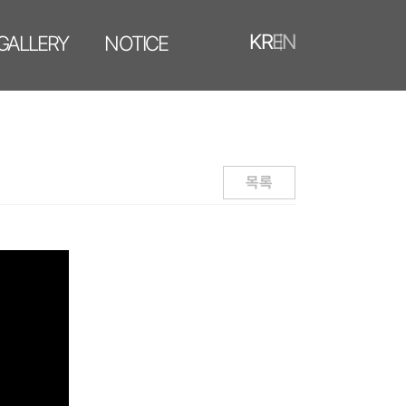
KR
EN
GALLERY
NOTICE
MEDIA
PHOTO
목록
VIDEO